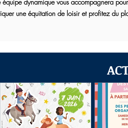
 équipe dynamique vous accompagnera pour dé
iquer une équitation de loisir et profitez du pla
AC